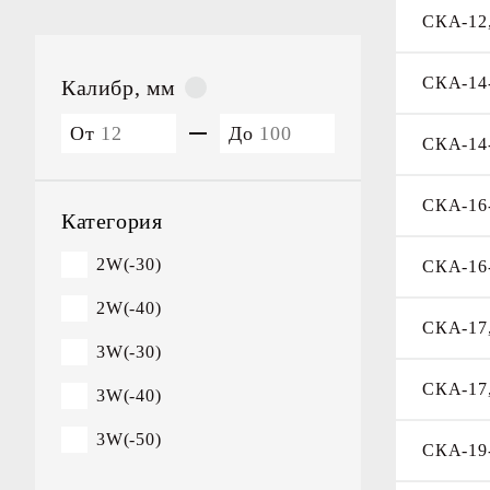
СКА-12,
Комплектующие якорной
цепи
СКА-14
Калибр, мм
Концевые скобы
От
До
Скобы концевые
СКА-14
исполнения А
СКА-16
Скобы концевые
Категория
исполнения А
арктического
2W(-30)
СКА-16
исполнения
2W(-40)
СКА-17,
3W(-30)
СКА-17,
3W(-40)
3W(-50)
СКА-19