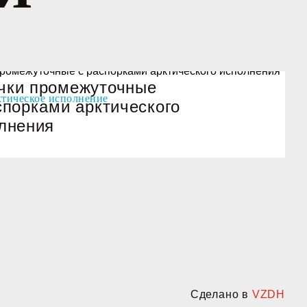
чки промежуточные
спорками арктического
лнения
Сделано в
VZDH