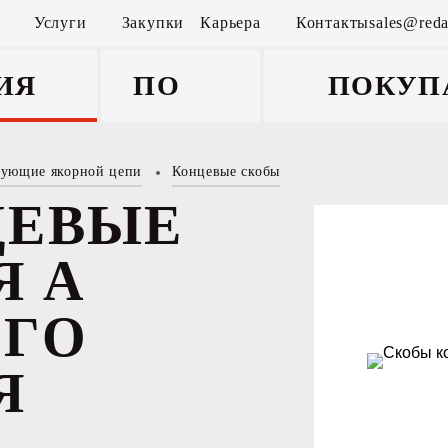
Услуги
Закупки
Карьера
Контакты
sales@reda
ИЯ
ПОКУП
тующие якорной цепи
Концевые скобы
щие
ЦЕВЫЕ
Я А
ОГО
Я