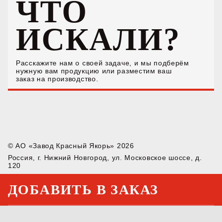
ЧТО
ИСКАЛИ?
Расскажите нам о своей задаче, и мы подберём
нужную вам продукцию или разместим ваш
заказ на производство.
© АО «Завод Красный Якорь» 2026
Россия, г. Нижний Новгород, ул. Московское шоссе, д.
120
sales@redanchor.ru
+7 831 211-55-11
ДОБАВИТЬ В ЗАКАЗ
Мы в соцсетях:
Политика конфиденциальности
Сделано в
VZDH