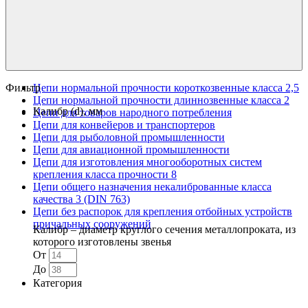
Фильтр
Цепи нормальной прочности короткозвенные класса 2,5
Цепи нормальной прочности длиннозвенные класса 2
Калибр (d), мм
Цепи для товаров народного потребления
Цепи для конвейеров и транспортеров
Цепи для рыболовной промышленности
Цепи для авиационной промышленности
Цепи для изготовления многооборотных систем
крепления класса прочности 8
Цепи общего назначения некалиброванные класса
качества 3 (DIN 763)
Цепи без распорок для крепления отбойных устройств
причальных сооружений
Калибр – диаметр круглого сечения металлопроката, из
которого изготовлены звенья
От
До
Категория