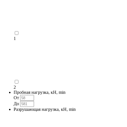
1
2
Пробная нагрузка, кН, min
От
До
Разрушающая нагрузка, кН, min