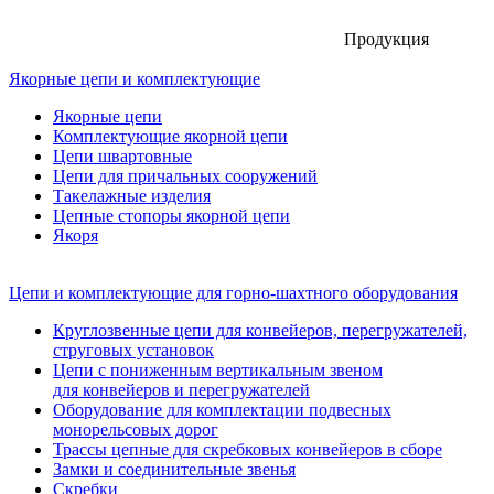
Продукция
Якорные цепи и комплектующие
Якорные цепи
Комплектующие якорной цепи
Цепи швартовные
Цепи для причальных сооружений
Такелажные изделия
Цепные стопоры якорной цепи
Якоря
Цепи и комплектующие для горно-шахтного оборудования
Круглозвенные цепи для конвейеров, перегружателей,
струговых установок
Цепи с пониженным вертикальным звеном
для конвейеров и перегружателей
Оборудование для комплектации подвесных
монорельсовых дорог
Трассы цепные для скребковых конвейеров в сборе
Замки и соединительные звенья
Скребки