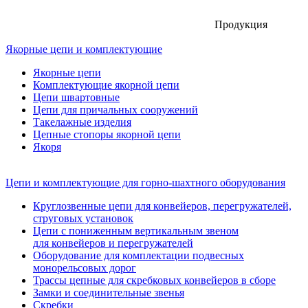
Продукция
Якорные цепи и комплектующие
Якорные цепи
Комплектующие якорной цепи
Цепи швартовные
Цепи для причальных сооружений
Такелажные изделия
Цепные стопоры якорной цепи
Якоря
Цепи и комплектующие для горно-шахтного оборудования
Круглозвенные цепи для конвейеров, перегружателей,
струговых установок
Цепи с пониженным вертикальным звеном
для конвейеров и перегружателей
Оборудование для комплектации подвесных
монорельсовых дорог
Трассы цепные для скребковых конвейеров в сборе
Замки и соединительные звенья
Скребки