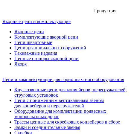
Продукция
Якорные цепи и комплектующие
Якорные цепи
Комплектующие якорной цепи
Цепи швартовные
Цепи для причальных сооружений
Такелажные изделия
Цепные стопоры якорной цепи
Якоря
Цепи и комплектующие для горно-шахтного оборудования
Круглозвенные цепи для конвейеров, перегружателей,
струговых установок
Цепи с пониженным вертикальным звеном
для конвейеров и перегружателей
Оборудование для комплектации подвесных
монорельсовых дорог
Трассы цепные для скребковых конвейеров в сборе
Замки и соединительные звенья
Скребки