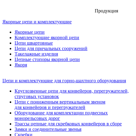
Продукция
Якорные цепи и комплектующие
Якорные цепи
Комплектующие якорной цепи
Цепи швартовные
Цепи для причальных сооружений
Такелажные изделия
Цепные стопоры якорной цепи
Якоря
Цепи и комплектующие для горно-шахтного оборудования
Круглозвенные цепи для конвейеров, перегружателей,
струговых установок
Цепи с пониженным вертикальным звеном
для конвейеров и перегружателей
Оборудование для комплектации подвесных
монорельсовых дорог
Трассы цепные для скребковых конвейеров в сборе
Замки и соединительные звенья
Скребки