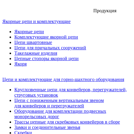
Продукция
Якорные цепи и комплектующие
Якорные цепи
Комплектующие якорной цепи
Цепи швартовные
Цепи для причальных сооружений
Такелажные изделия
Цепные стопоры якорной цепи
Якоря
Цепи и комплектующие для горно-шахтного оборудования
Круглозвенные цепи для конвейеров, перегружателей,
струговых установок
Цепи с пониженным вертикальным звеном
для конвейеров и перегружателей
Оборудование для комплектации подвесных
монорельсовых дорог
Трассы цепные для скребковых конвейеров в сборе
Замки и соединительные звенья
Скребки