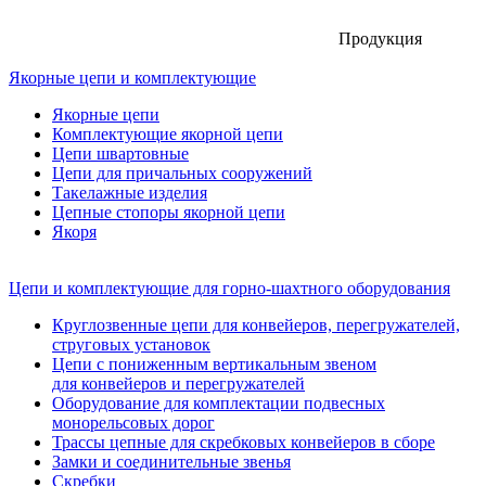
Продукция
Якорные цепи и комплектующие
Якорные цепи
Комплектующие якорной цепи
Цепи швартовные
Цепи для причальных сооружений
Такелажные изделия
Цепные стопоры якорной цепи
Якоря
Цепи и комплектующие для горно-шахтного оборудования
Круглозвенные цепи для конвейеров, перегружателей,
струговых установок
Цепи с пониженным вертикальным звеном
для конвейеров и перегружателей
Оборудование для комплектации подвесных
монорельсовых дорог
Трассы цепные для скребковых конвейеров в сборе
Замки и соединительные звенья
Скребки