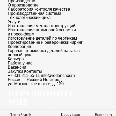
Производство
заказчиков:
О производстве
Лаборатория контроля качества
2-ветвевое
— работает в паре с идентичным
Производственная система
Технологический цикл
изделием в качестве 4-ветвевого подъемного
Услуги
приспособления;
Изготовление металлоконструкций
Изготовление штамповой оснастки
и пресс-форм
4-ветвевое
— используется только как
Изготовление деталей по чертежам
Проектирование и реверс-инжиниринг
самостоятельное подъемное приспособление
Кооперация
на любых офшорных контейнерах
Горячая штамповка деталей на заказ:
полный цикл
и оборудовании, требующем перетарки
Карьера
Работа у нас
в море;
Вакансии
Закупки
Контакты
4-ветвевое с центральной ветвью —
+7 831 211-55-11
info@redanchor.ru
Россия, г. Нижний Новгород,
используется только как самостоятельное
ул. Московское шоссе, д. 120
подъемное приспособление на любых
ПЕРЕЗВОНИТЕ
офшорных контейнерах и оборудовании,
МНЕ
требующем перетарки в море.
Продукция
Search
Ваш заказ