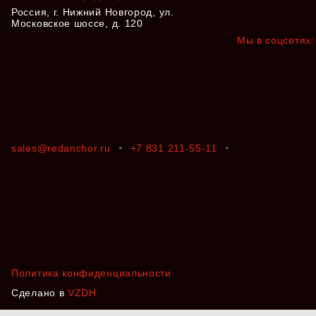
Россия, г. Нижний Новгород, ул.
Московское шоссе, д. 120
Мы в соцсетях:
24 июля 2024
КО ВСЕМ СТАТЬЯМ
sales@redanchor.ru
+7 831 211-55-11
Мы используем файлы cookie. Они помогают
улучшить ваше взаимодействие с сайтом.
Хорошо
Политика конфиденциальности
Сделано в
VZDH