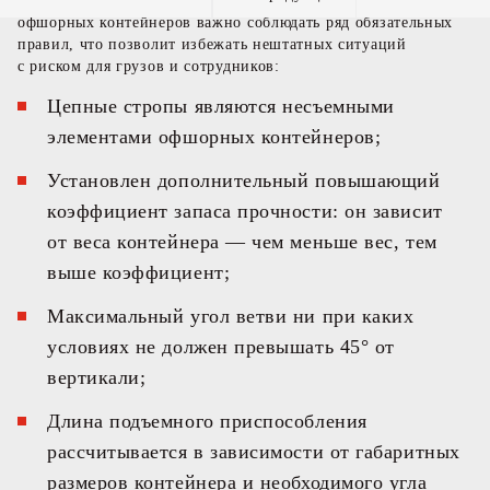
Кроме этого, при эксплуатации цепных стропов для
офшорных контейнеров важно соблюдать ряд обязательных
Якорные цепи
правил, что позволит избежать нештатных ситуаций
и комплектующие
с риском для грузов и сотрудников:
Цепные стропы являются несъемными
элементами офшорных контейнеров;
Установлен дополнительный повышающий
коэффициент запаса прочности: он зависит
от веса контейнера — чем меньше вес, тем
выше коэффициент;
Максимальный угол ветви ни при каких
условиях не должен превышать 45° от
вертикали;
Длина подъемного приспособления
рассчитывается в зависимости от габаритных
размеров контейнера и необходимого угла