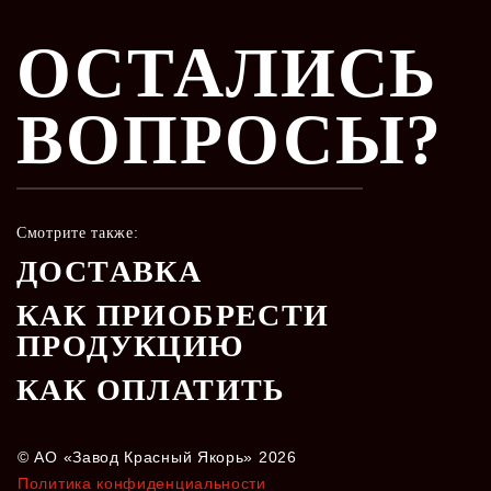
ДРУГИЕ СТАТЬИ
ОСТАЛИСЬ
Виды антикоррозийных покрытий
ВОПРОСЫ?
Смотрите также:
ДОСТАВКА
КАК ПРИОБРЕСТИ
18 июня 2024
ПРОДУКЦИЮ
Арктические цепи для Северного
КАК ОПЛАТИТЬ
морского пути
© АО «Завод Красный Якорь» 2026
Политика конфиденциальности