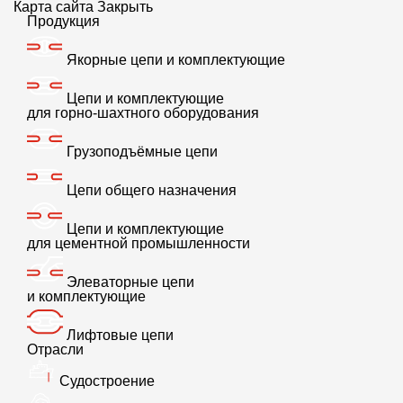
Карта сайта
Закрыть
Продукция
Якорные цепи и комплектующие
Ко всем статьям
Цепи и комплектующие
для горно-шахтного оборудования
Цепные стропы для офшорных
Грузоподъёмные цепи
контейнеров
Цепи общего назначения
20.08.2024
Поделиться:
Цепи и комплектующие
для цементной промышленности
Стропы — одни из самых популярных приспособлений для
подъема и перемещения грузов. «Завод Красный Якорь»
Элеваторные цепи
производит цепные стропы различных видов, включая стропы
и комплектующие
для офшорных контейнеров со свидетельством Российского
морского регистра судоходства (РМРС).
Лифтовые цепи
Отрасли
Стропы для офшорных контейнеров — это особый продукт
Судостроение
в нашей линейке. «Завод Красный Якорь» выпускает