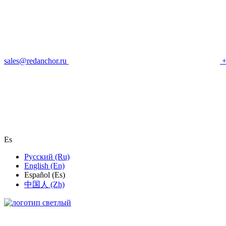
sales@redanchor.ru
+
Es
Русский (Ru)
English (En)
Español (Es)
中国人 (Zh)