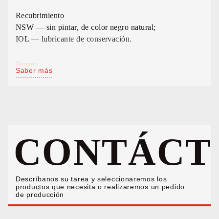
Recubrimiento
NSW — sin pintar, de color negro natural;
IOL — lubricante de conservación.
Norma
Saber más
El producto se fabrica según la documentación del
fabricante, desarrollada en virtud de los requisitos del
DIN EN 818-2-2017. Al desarrollar el producto tenemos
en cuenta los requisitos de carga y condiciones de
funcionamiento especificados en el pedido.
CONTÁCT
La longitud de la cadena se especifica al realizar el
pedido. Longitudes estandartizadas: 25 m, 50 m y 100
m. La fabricación en tramos de otras longitudes se
Descríbanos su tarea y seleccionaremos los
discute adicionalmente.
productos que necesita o realizaremos un pedido
de producción