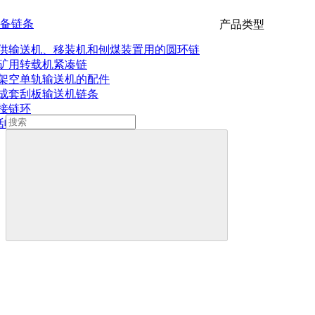
备链条
产品类型
供输送机、移装机和刨煤装置用的圆环链
矿用转载机紧凑链
架空单轨输送机的配件
成套刮板输送机链条
接链环
刮板