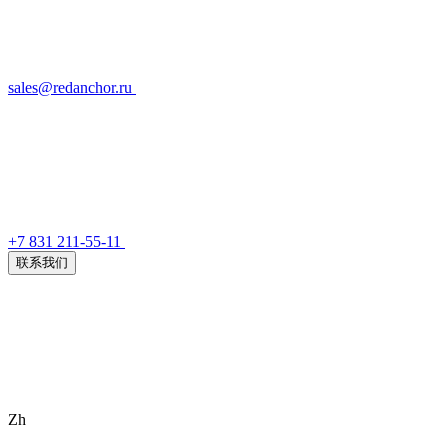
sales@redanchor.ru
+7 831 211-55-11
联系我们
Zh