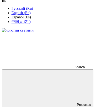
Es
Русский (Ru)
English (En)
Español (Es)
中国人 (Zh)
Search
Productos