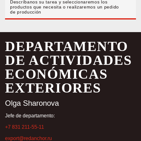
Descríbanos su tarea y seleccionaremos los
productos que necesita o realizaremos un pedido
de producción
DEPARTAMENTO
DE ACTIVIDADES
ECONÓMICAS
EXTERIORES
Olga Sharonova
Jefe de departamento:
+7 831 211-55-11
export@redanchor.ru