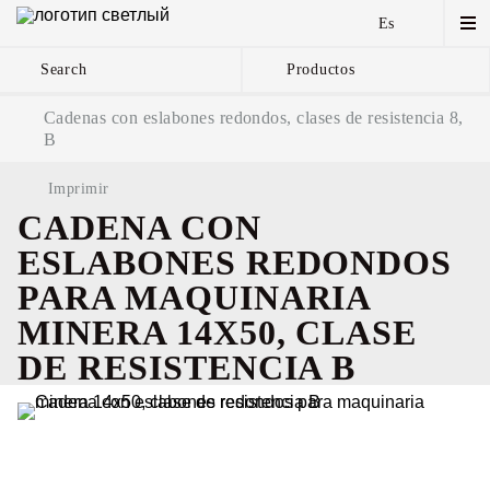
Es
Search
Productos
Cadenas de ancla y
Cadenas con eslabones redondos, clases de resistencia 8,
componentes
B
Imprimir
CADENA CON
ESLABONES REDONDOS
PARA MAQUINARIA
MINERA 14Х50, CLASE
DE RESISTENCIA B