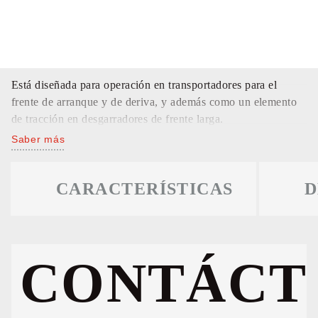
Está diseñada para operación en transportadores para el
frente de arranque y de deriva, y además como un elemento
de tracción en desgarradores de frente larga.
Saber más
CARACTERÍSTICAS
D
CONTÁCT