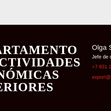
ARTAMENTO
Olga 
Jefe de 
ACTIVIDADES
+7 831 
NÓMICAS
export@
ERIORES