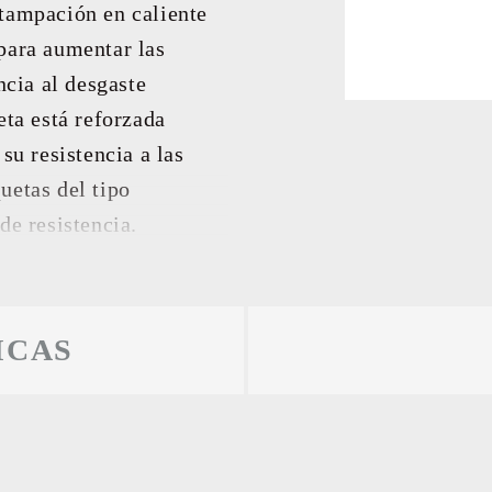
stampación en caliente
LTADOS
para aumentar las
ncia al desgaste
eta está reforzada
su resistencia a las
uetas del tipo
de resistencia.
ICAS