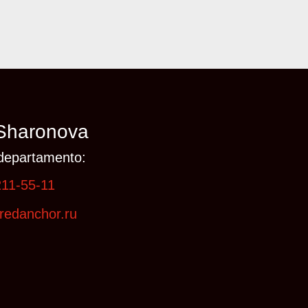
Sharonova
departamento:
211-55-11
redanchor.ru