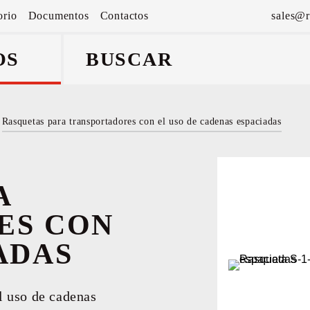
orio
Documentos
Contactos
sales@r
OS
Rasquetas para transportadores con el uso de cadenas espaciadas
a y
A
ES CON
ADAS
el uso de cadenas