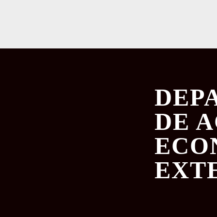
DEP
DE 
ECO
EXT