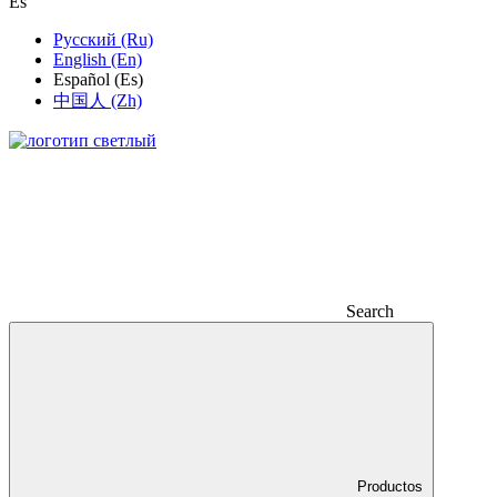
Es
Русский (Ru)
English (En)
Español (Es)
中国人 (Zh)
Search
Productos