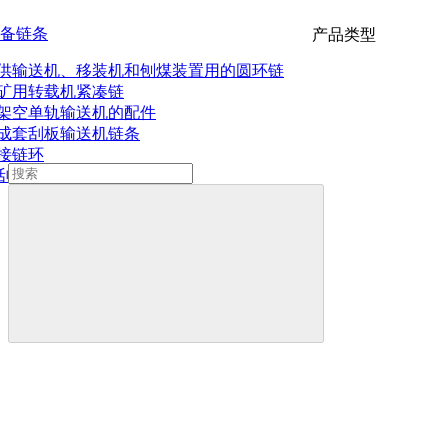
备链条
产品类型
供输送机、移装机和刨煤装置用的圆环链
矿用转载机紧凑链
架空单轨输送机的配件
成套刮板输送机链条
接链环
刮板