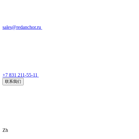
sales@redanchor.ru
+7 831 211-55-11
联系我们
Zh