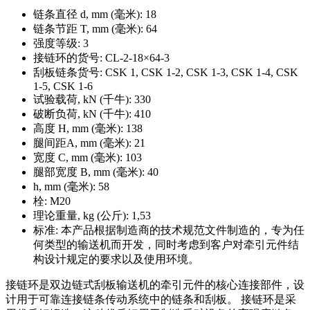
链条直径 d, mm (毫米):
18
链条节距 T, mm (毫米):
64
强度等级:
3
接链环的货号:
CL-2-18×64-3
刮板链条货号:
СSK 1, СSK 1-2, СSK 1-3, СSK 1-4, СSK
1-5, СSK 1-6
试验载荷, kΝ (千牛):
330
破断负荷, kΝ (千牛):
410
高度 H, mm (毫米):
138
腿间距A, mm (毫米):
21
宽度 С, mm (毫米):
103
腿部宽度 B, mm (毫米):
40
h, mm (毫米):
58
栓:
M20
理论重量, kg (公斤):
1,53
标准:
本产品根据制造商的技术规范文件制造的，专为任
何类型的输送机而开发，同时考虑到客户对牵引元件结
构设计规定的要求以及使用环境。
接链环是双边链式刮板输送机的牵引元件的核心连接部件，设
计用于可靠连接链条传动系统中的链条和刮板。 接链环是采