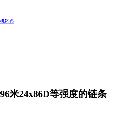
机链条
6米24х86D等强度的链条