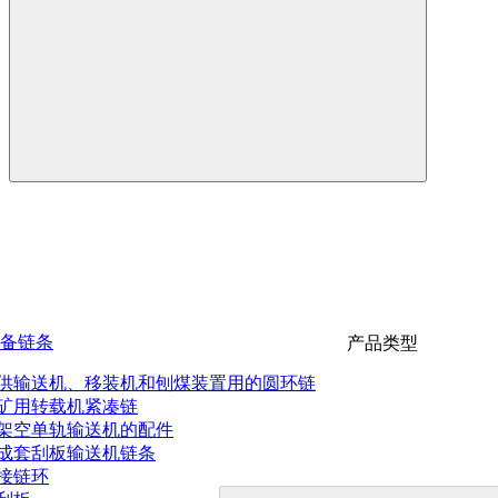
备链条
产品类型
供输送机、移装机和刨煤装置用的圆环链
矿用转载机紧凑链
架空单轨输送机的配件
成套刮板输送机链条
接链环