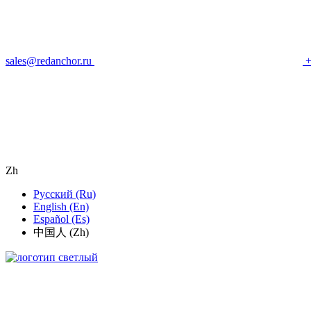
sales@redanchor.ru
+
Zh
Русский (Ru)
English (En)
Español (Es)
中国人 (Zh)