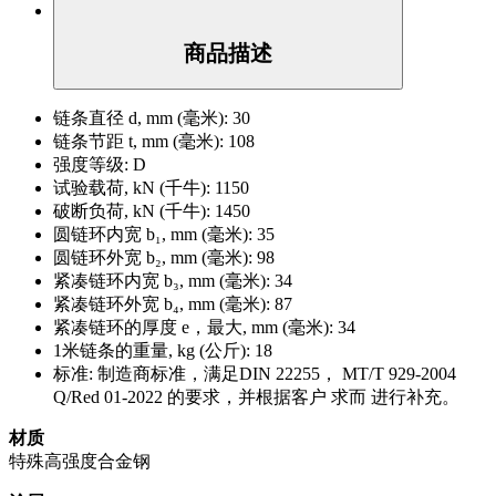
商品描述
链条直径 d, mm (毫米):
30
链条节距 t, mm (毫米):
108
强度等级:
D
试验载荷, kΝ (千牛):
1150
破断负荷, kΝ (千牛):
1450
圆链环内宽 b₁, mm (毫米):
35
圆链环外宽 b₂, mm (毫米):
98
紧凑链环内宽 b₃, mm (毫米):
34
紧凑链环外宽 b₄, mm (毫米):
87
紧凑链环的厚度 e，最大, mm (毫米):
34
1米链条的重量, kg (公斤):
18
标准:
制造商标准，满足DIN 22255， MT/T 929-2004
Q/Red 01-2022 的要求，并根据客户 求而 进行补充。
材质
特殊高强度合金钢