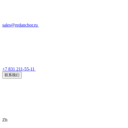
sales@redanchor.ru
+7 831 211-55-11
联系我们
Zh