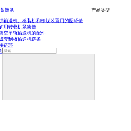
备链条
产品类型
供输送机、移装机和刨煤装置用的圆环链
矿用转载机紧凑链
架空单轨输送机的配件
成套刮板输送机链条
接链环
刮板