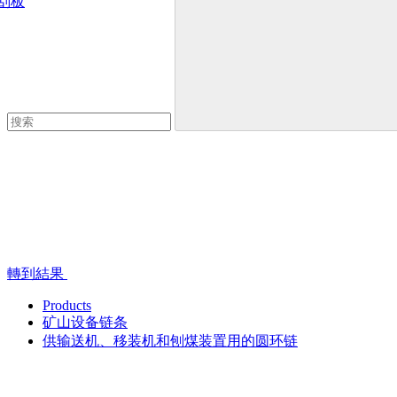
刮板
轉到結果
Products
矿山设备链条
供输送机、移装机和刨煤装置用的圆环链