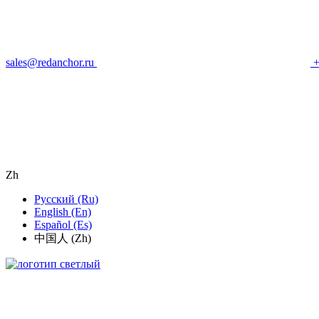
sales@redanchor.ru
+
Zh
Русский (Ru)
English (En)
Español (Es)
中国人 (Zh)