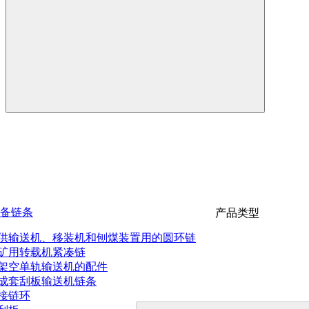
备链条
产品类型
供输送机、移装机和刨煤装置用的圆环链
矿用转载机紧凑链
架空单轨输送机的配件
成套刮板输送机链条
接链环