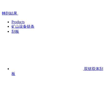
轉到結果
Products
矿山设备链条
刮板
双链双体刮
板