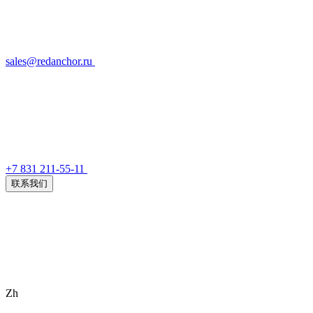
sales@redanchor.ru
+7 831 211-55-11
联系我们
Zh