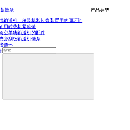
备链条
产品类型
供输送机、移装机和刨煤装置用的圆环链
矿用转载机紧凑链
架空单轨输送机的配件
成套刮板输送机链条
接链环
刮板