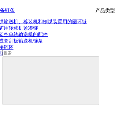
备链条
产品类型
供输送机、移装机和刨煤装置用的圆环链
矿用转载机紧凑链
架空单轨输送机的配件
成套刮板输送机链条
接链环
刮板