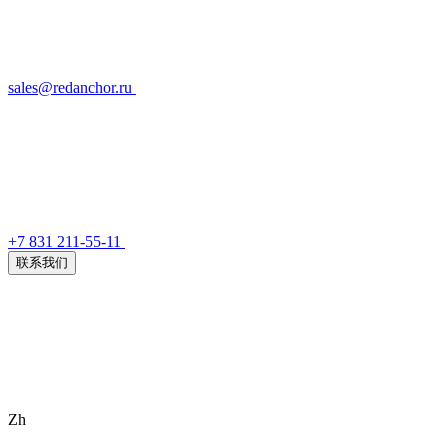
sales@redanchor.ru
+7 831 211-55-11
联系我们
Zh