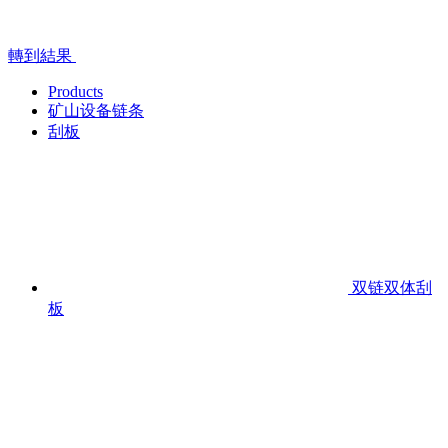
轉到結果
Products
矿山设备链条
刮板
双链双体刮
板