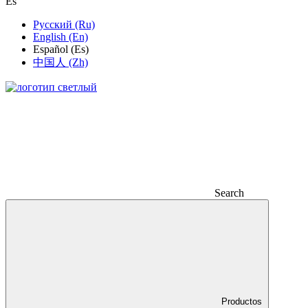
Es
Русский (Ru)
English (En)
Español (Es)
中国人 (Zh)
Search
Productos