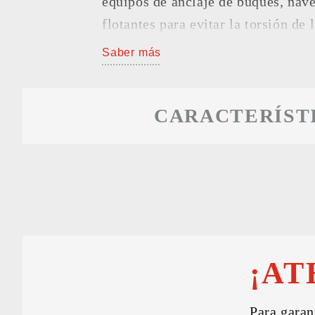
equipos de anclaje de buques, nave
RESU
flotantes para evitar la torsión de 
Saber más
CARACTERÍST
¡AT
Para garan