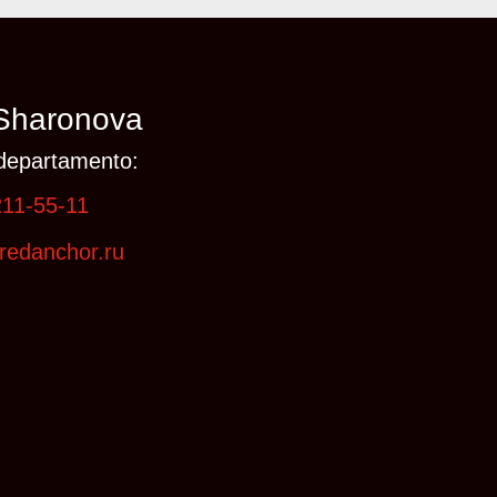
Sharonova
departamento:
211-55-11
redanchor.ru