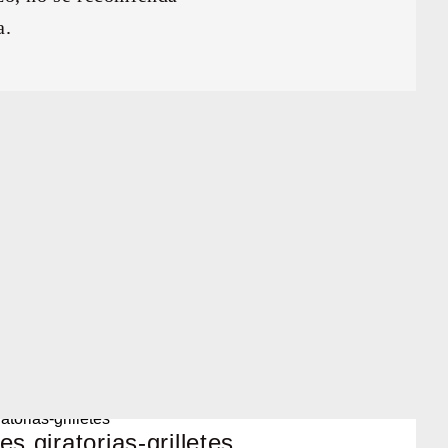
a.
s giratorias-grilletes