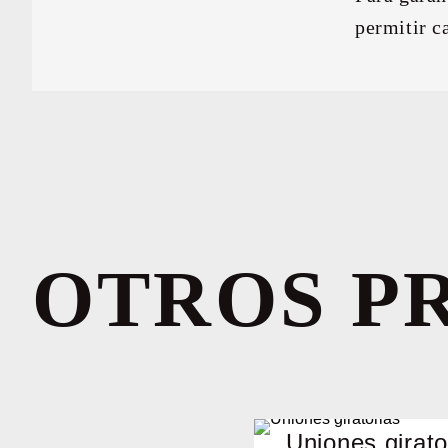
permitir c
OTROS P
Uniones girato