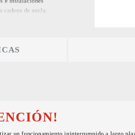
s e instalaciones
LTADOS
la cadena de ancla.
ICAS
ENCIÓN!
tizar un funcionamiento ininterrumpido a largo pla