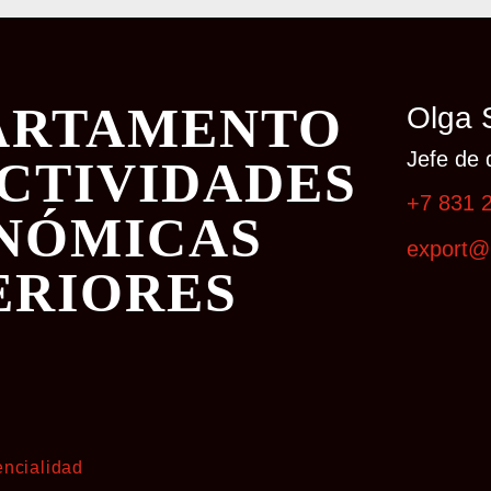
ARTAMENTO
Olga 
Jefe de 
ACTIVIDADES
+7 831 
NÓMICAS
export@
ERIORES
encialidad