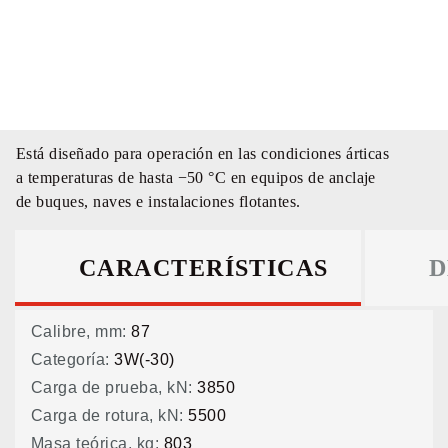
Está diseñado para operación en las condiciones árticas
a temperaturas de hasta −50 °С en equipos de anclaje
de buques, naves e instalaciones flotantes.
CARACTERÍSTICAS
D
Calibre, mm:
87
Categoría:
3W(-30)
Carga de prueba, kN:
3850
Carga de rotura, kN:
5500
Masa teórica, kg:
803