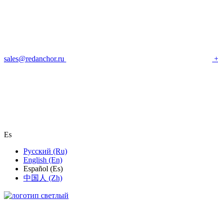
sales@redanchor.ru
+
Es
Русский (Ru)
English (En)
Español (Es)
中国人 (Zh)