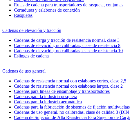
Rutas de cadena para transportadores de rasqueta, conjuntas
Cerraduras y eslabones de conexión
Rasquetas
Cadenas de elevación y tracción
Cadenas de carga y tracción de resistencia normal, clase 3
Cadenas de elevación, no calibradas, clase de resistencia 8
Cadenas de elevación, no calibradas, clase de resistencia 10
Eslingas de cadena
Cadenas de uso general
Cadenas de resistencia normal con eslabones cortos, clase 2,5
Cadenas de resistencia normal con eslabones largos, clase 2
Cadenas para lineas de ensamblaje y transportadores
Cadenas para la industria pesquera
Cadenas para la industria aeronáutica
Cadenas para la fabricación de sistemas de fijación multivueltas,
Cadenas de uso general, no calibradas, clase de calidad 3 (DIN
Cadena de Sujeción de Alta Resistencia Para Sujeción de Carg