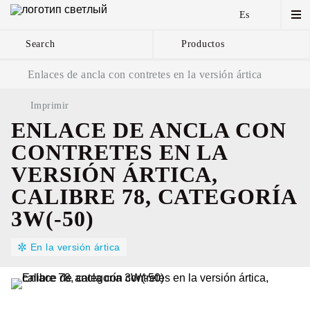
Es
Search
Productos
Cadenas de ancla y
Enlaces de ancla con contretes en la versión ártica
componentes
Imprimir
ENLACE DE ANCLA CON
CONTRETES EN LA
VERSIÓN ÁRTICA,
CALIBRE 78, CATEGORÍA
3W(-50)
En la versión ártica