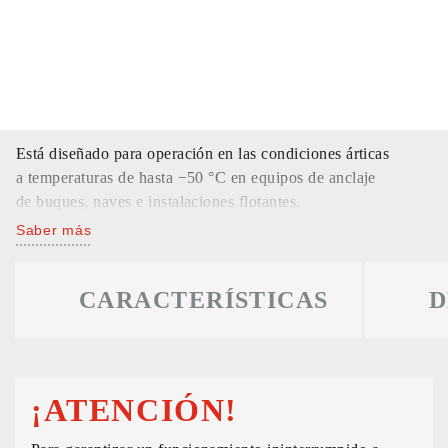
Está diseñado para operación en las condiciones árticas
a temperaturas de hasta −50 °С en equipos de anclaje
de buques, naves e instalaciones flotantes.
Saber más
CARACTERÍSTICAS
D
¡ATENCIÓN!