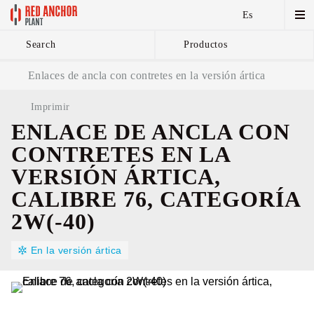
Es
Search
Productos
Cadenas de ancla y
Enlaces de ancla con contretes en la versión ártica
componentes
Imprimir
ENLACE DE ANCLA CON
CONTRETES EN LA
VERSIÓN ÁRTICA,
CALIBRE 76, CATEGORÍA
2W(-40)
En la versión ártica