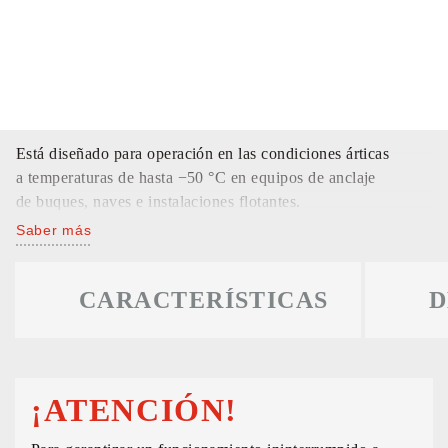
Está diseñado para operación en las condiciones árticas
a temperaturas de hasta −50 °С en equipos de anclaje
de buques, naves e instalaciones flotantes.
Saber más
CARACTERÍSTICAS
D
¡ATENCIÓN!