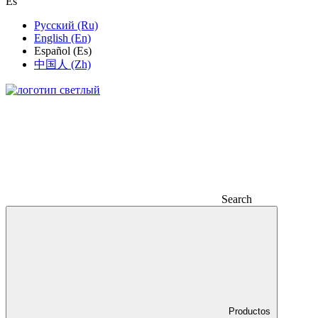
Es
Русский (Ru)
English (En)
Español (Es)
中国人 (Zh)
Search
Productos