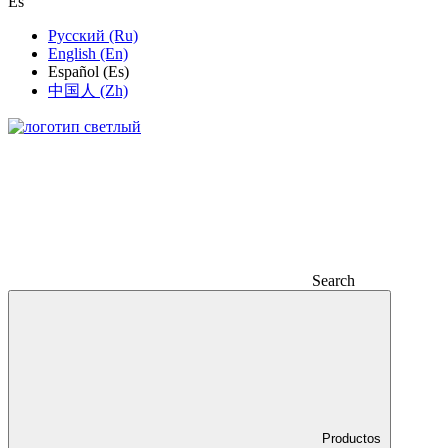
Es
Русский (Ru)
English (En)
Español (Es)
中国人 (Zh)
Search
Productos