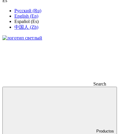
Es
Русский (Ru)
English (En)
Español (Es)
中国人 (Zh)
Search
Productos