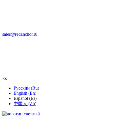
sales@redanchor.ru
+
Es
Русский (Ru)
English (En)
Español (Es)
中国人 (Zh)