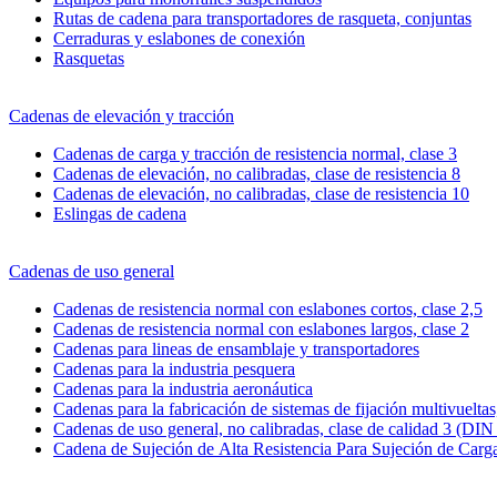
Rutas de cadena para transportadores de rasqueta, conjuntas
Cerraduras y eslabones de conexión
Rasquetas
Cadenas de elevación y tracción
Cadenas de carga y tracción de resistencia normal, clase 3
Cadenas de elevación, no calibradas, clase de resistencia 8
Cadenas de elevación, no calibradas, clase de resistencia 10
Eslingas de cadena
Cadenas de uso general
Cadenas de resistencia normal con eslabones cortos, clase 2,5
Cadenas de resistencia normal con eslabones largos, clase 2
Cadenas para lineas de ensamblaje y transportadores
Cadenas para la industria pesquera
Cadenas para la industria aeronáutica
Cadenas para la fabricación de sistemas de fijación multivueltas,
Cadenas de uso general, no calibradas, clase de calidad 3 (DIN
Cadena de Sujeción de Alta Resistencia Para Sujeción de Carg