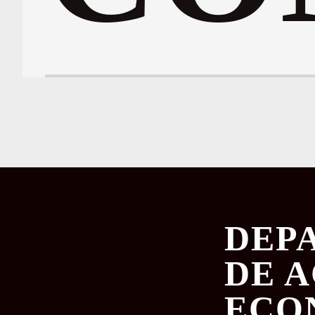
DEP
DE 
ECO