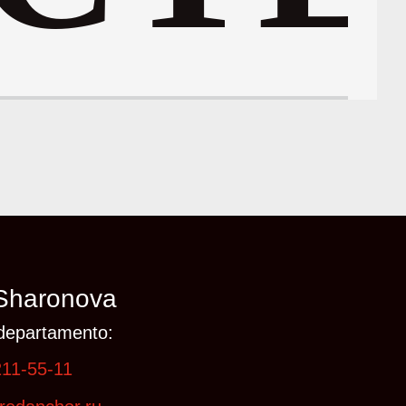
Sharonova
departamento:
211-55-11