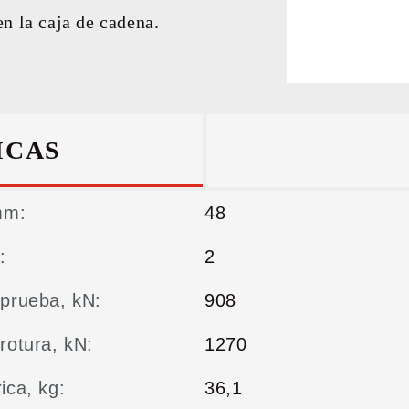
LTADOS
n la caja de cadena.
ICAS
mm:
48
:
2
prueba, kN:
908
rotura, kN:
1270
ica, kg:
36,1