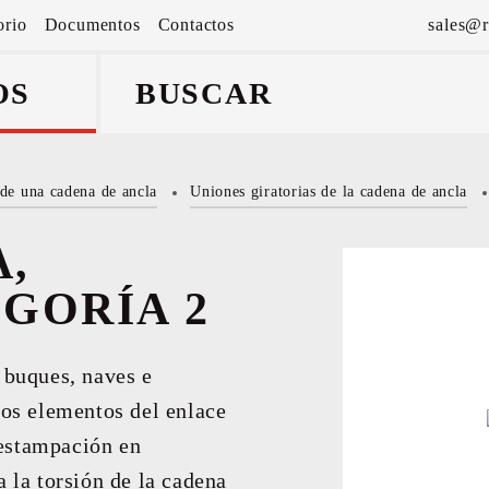
orio
Documentos
Contactos
sales@r
OS
de una cadena de ancla
Uniones giratorias de la cadena de ancla
a y
A,
EGORÍA 2
e buques, naves e
los elementos del enlace
 estampación en
a la torsión de la cadena