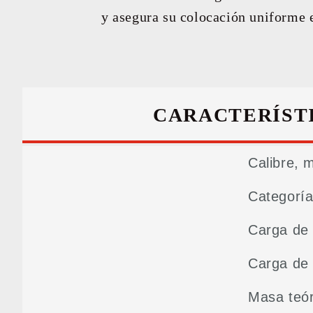
RESU
y asegura su colocación uniforme e
CARACTERÍST
Calibre, 
Categoría
Carga de 
Carga de 
Masa teór