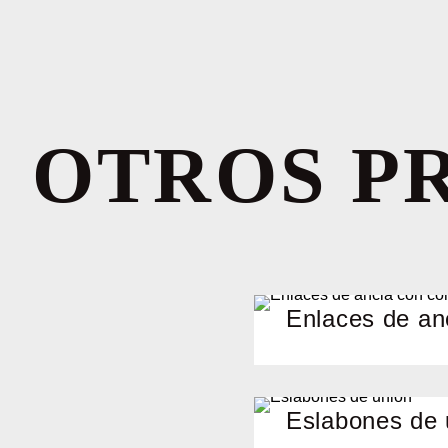
OTROS P
Enlaces de an
Eslabones de 