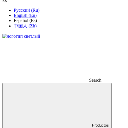
Es
Русский (Ru)
English (En)
Español (Es)
中国人 (Zh)
Search
Productos