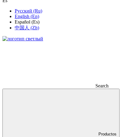
Es
Русский (Ru)
English (En)
Español (Es)
中国人 (Zh)
Search
Productos