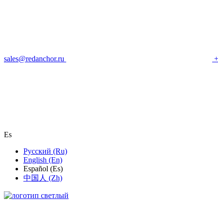
sales@redanchor.ru
+
Es
Русский (Ru)
English (En)
Español (Es)
中国人 (Zh)