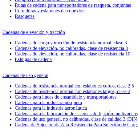
Rutas de cadena para transportadores de rasqueta, conjuntas
Cerraduras y eslabones de conexión
Rasquetas
Cadenas de elevación y tracción
Cadenas de carga y tracción de resistencia normal, clase 3
Cadenas de elevación, no calibradas, clase de resistencia 8
Cadenas de elevación, no calibradas, clase de resistencia 10
Eslingas de cadena
Cadenas de uso general
Cadenas de resistencia normal con eslabones cortos, clase 2,5
Cadenas de resistencia normal con eslabones largos, clase 2
Cadenas para lineas de ensamblaje y transportadores
Cadenas para la industria pesquera
Cadenas para la industria aeronáutica
Cadenas para la fabricación de sistemas de fijación multivueltas,
Cadenas de uso general, no calibradas, clase de calidad 3 (DIN
Cadena de Sujeción de Alta Resistencia Para Sujeción de Carg