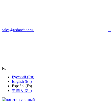
sales@redanchor.ru
+
Es
Русский (Ru)
English (En)
Español (Es)
中国人 (Zh)