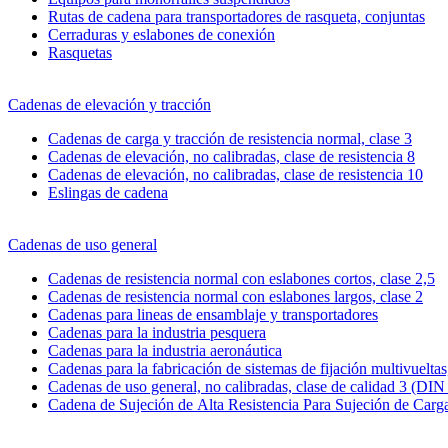
Rutas de cadena para transportadores de rasqueta, conjuntas
Cerraduras y eslabones de conexión
Rasquetas
Cadenas de elevación y tracción
Cadenas de carga y tracción de resistencia normal, clase 3
Cadenas de elevación, no calibradas, clase de resistencia 8
Cadenas de elevación, no calibradas, clase de resistencia 10
Eslingas de cadena
Cadenas de uso general
Cadenas de resistencia normal con eslabones cortos, clase 2,5
Cadenas de resistencia normal con eslabones largos, clase 2
Cadenas para lineas de ensamblaje y transportadores
Cadenas para la industria pesquera
Cadenas para la industria aeronáutica
Cadenas para la fabricación de sistemas de fijación multivueltas,
Cadenas de uso general, no calibradas, clase de calidad 3 (DIN
Cadena de Sujeción de Alta Resistencia Para Sujeción de Carg