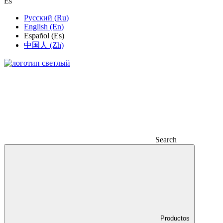
Es
Русский (Ru)
English (En)
Español (Es)
中国人 (Zh)
Search
Productos