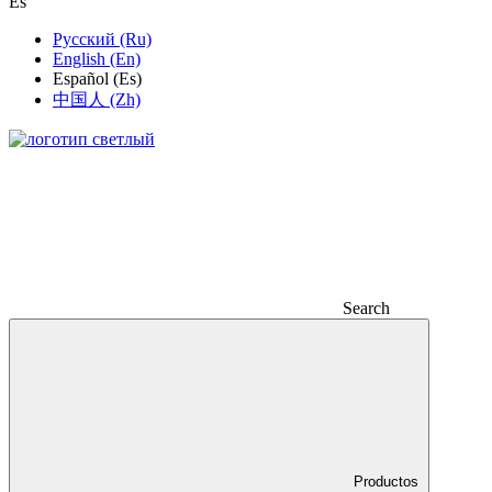
Es
Русский (Ru)
English (En)
Español (Es)
中国人 (Zh)
Search
Productos