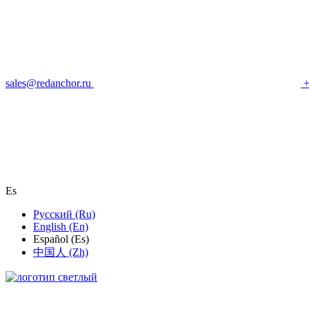
sales@redanchor.ru
+
Es
Русский (Ru)
English (En)
Español (Es)
中国人 (Zh)