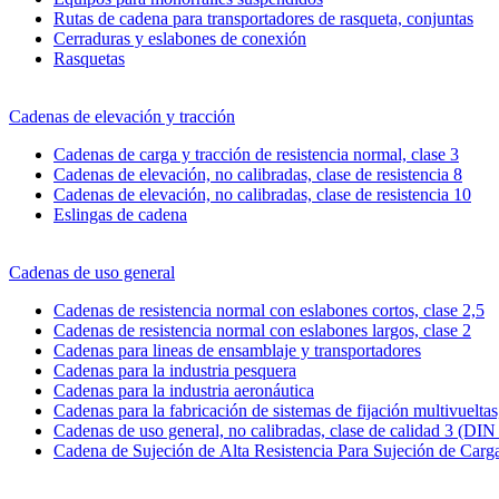
Rutas de cadena para transportadores de rasqueta, conjuntas
Cerraduras y eslabones de conexión
Rasquetas
Cadenas de elevación y tracción
Cadenas de carga y tracción de resistencia normal, clase 3
Cadenas de elevación, no calibradas, clase de resistencia 8
Cadenas de elevación, no calibradas, clase de resistencia 10
Eslingas de cadena
Cadenas de uso general
Cadenas de resistencia normal con eslabones cortos, clase 2,5
Cadenas de resistencia normal con eslabones largos, clase 2
Cadenas para lineas de ensamblaje y transportadores
Cadenas para la industria pesquera
Cadenas para la industria aeronáutica
Cadenas para la fabricación de sistemas de fijación multivueltas,
Cadenas de uso general, no calibradas, clase de calidad 3 (DIN
Cadena de Sujeción de Alta Resistencia Para Sujeción de Carg