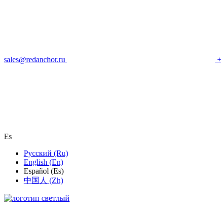
sales@redanchor.ru
+
Es
Русский (Ru)
English (En)
Español (Es)
中国人 (Zh)