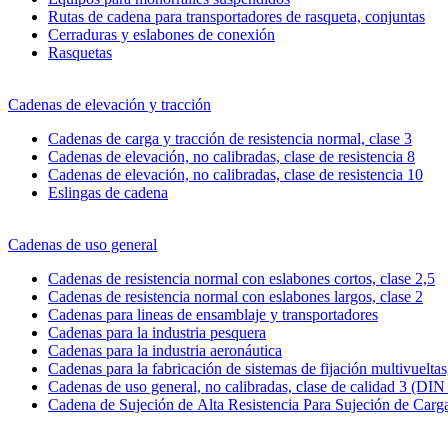
Rutas de cadena para transportadores de rasqueta, conjuntas
Cerraduras y eslabones de conexión
Rasquetas
Cadenas de elevación y tracción
Cadenas de carga y tracción de resistencia normal, clase 3
Cadenas de elevación, no calibradas, clase de resistencia 8
Cadenas de elevación, no calibradas, clase de resistencia 10
Eslingas de cadena
Cadenas de uso general
Cadenas de resistencia normal con eslabones cortos, clase 2,5
Cadenas de resistencia normal con eslabones largos, clase 2
Cadenas para lineas de ensamblaje y transportadores
Cadenas para la industria pesquera
Cadenas para la industria aeronáutica
Cadenas para la fabricación de sistemas de fijación multivueltas,
Cadenas de uso general, no calibradas, clase de calidad 3 (DIN
Cadena de Sujeción de Alta Resistencia Para Sujeción de Carg