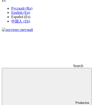
Es
Русский (Ru)
English (En)
Español (Es)
中国人 (Zh)
Search
Productos