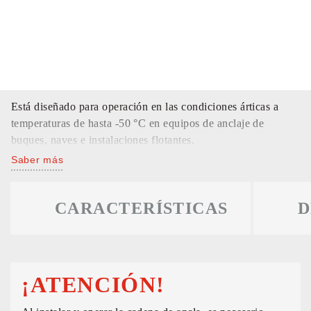
Está diseñado para operación en las condiciones árticas a
temperaturas de hasta -50 °С en equipos de anclaje de
buques, naves e instalaciones flotantes.
Saber más
CARACTERÍSTICAS
D
¡ATENCIÓN!