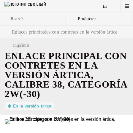
Es
Search
Productos
Cadenas de ancla y
Enlaces principales con contretes en la versión ártica
componentes
Imprimir
ENLACE PRINCIPAL CON
CONTRETES EN LA
VERSIÓN ÁRTICA,
CALIBRE 38, CATEGORÍA
2W(-30)
En la versión ártica