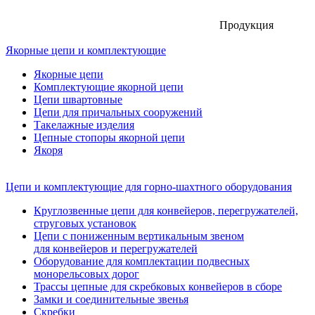
Продукция
Якорные цепи и комплектующие
Якорные цепи
Комплектующие якорной цепи
Цепи швартовные
Цепи для причальных сооружений
Такелажные изделия
Цепные стопоры якорной цепи
Якоря
Цепи и комплектующие для горно-шахтного оборудования
Круглозвенные цепи для конвейеров, перегружателей,
струговых установок
Цепи с пониженным вертикальным звеном
для конвейеров и перегружателей
Оборудование для комплектации подвесных
монорельсовых дорог
Трассы цепные для скребковых конвейеров в сборе
Замки и соединительные звенья
Скребки