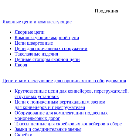
Продукция
Якорные цепи и комплектующие
Якорные цепи
Комплектующие якорной цепи
Цепи швартовные
Цепи для причальных сооружений
Такелажные изделия
Цепные стопоры якорной цепи
Якоря
Цепи и комплектующие для горно-шахтного оборудования
Круглозвенные цепи для конвейеров, перегружателей,
струговых установок
Цепи с пониженным вертикальным звеном
для конвейеров и перегружателей
Оборудование для комплектации подвесных
монорельсовых дорог
Трассы цепные для скребковых конвейеров в сборе
Замки и соединительные звенья
Скребки