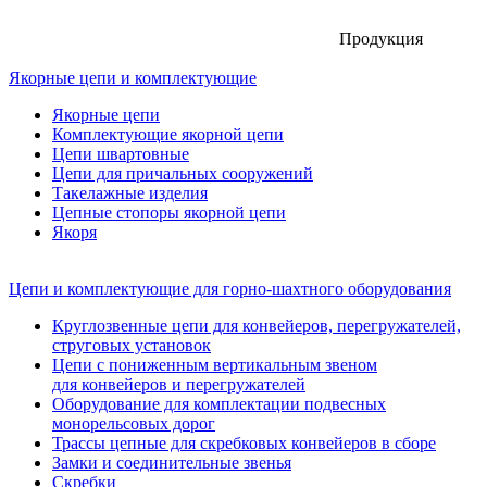
Продукция
Якорные цепи и комплектующие
Якорные цепи
Комплектующие якорной цепи
Цепи швартовные
Цепи для причальных сооружений
Такелажные изделия
Цепные стопоры якорной цепи
Якоря
Цепи и комплектующие для горно-шахтного оборудования
Круглозвенные цепи для конвейеров, перегружателей,
струговых установок
Цепи с пониженным вертикальным звеном
для конвейеров и перегружателей
Оборудование для комплектации подвесных
монорельсовых дорог
Трассы цепные для скребковых конвейеров в сборе
Замки и соединительные звенья
Скребки