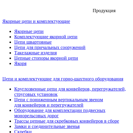
Продукция
Якорные цепи и комплектующие
Якорные цепи
Комплектующие якорной цепи
Цепи швартовные
Цепи для причальных сооружений
Такелажные изделия
Цепные стопоры якорной цепи
Якоря
Цепи и комплектующие для горно-шахтного оборудования
Круглозвенные цепи для конвейеров, перегружателей,
струговых установок
Цепи с пониженным вертикальным звеном
для конвейеров и перегружателей
Оборудование для комплектации подвесных
монорельсовых дорог
Трассы цепные для скребковых конвейеров в сборе
Замки и соединительные звенья
Скребки