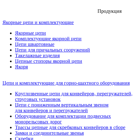
Продукция
Якорные цепи и комплектующие
Якорные цепи
Комплектующие якорной цепи
Цепи швартовные
Цепи для причальных сооружений
Такелажные изделия
Цепные стопоры якорной цепи
Якоря
Цепи и комплектующие для горно-шахтного оборудования
Круглозвенные цепи для конвейеров, перегружателей,
струговых установок
Цепи с пониженным вертикальным звеном
для конвейеров и перегружателей
Оборудование для комплектации подвесных
монорельсовых дорог
Трассы цепные для скребковых конвейеров в сборе
Замки и соединительные звенья
Скребки