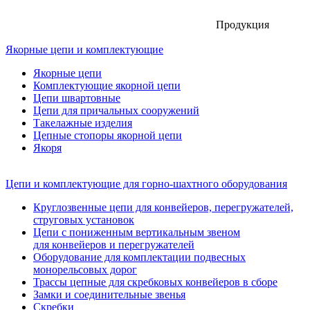
Продукция
Якорные цепи и комплектующие
Якорные цепи
Комплектующие якорной цепи
Цепи швартовные
Цепи для причальных сооружений
Такелажные изделия
Цепные стопоры якорной цепи
Якоря
Цепи и комплектующие для горно-шахтного оборудования
Круглозвенные цепи для конвейеров, перегружателей,
струговых установок
Цепи с пониженным вертикальным звеном
для конвейеров и перегружателей
Оборудование для комплектации подвесных
монорельсовых дорог
Трассы цепные для скребковых конвейеров в сборе
Замки и соединительные звенья
Скребки