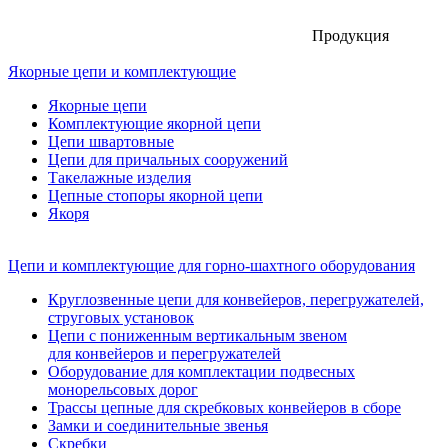
Продукция
Якорные цепи и комплектующие
Якорные цепи
Комплектующие якорной цепи
Цепи швартовные
Цепи для причальных сооружений
Такелажные изделия
Цепные стопоры якорной цепи
Якоря
Цепи и комплектующие для горно-шахтного оборудования
Круглозвенные цепи для конвейеров, перегружателей,
струговых установок
Цепи с пониженным вертикальным звеном
для конвейеров и перегружателей
Оборудование для комплектации подвесных
монорельсовых дорог
Трассы цепные для скребковых конвейеров в сборе
Замки и соединительные звенья
Скребки